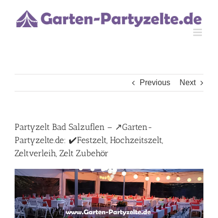
Skip
to
content
Previous
Next
Partyzelt Bad Salzuflen – ↗️Garten-
Partyzelte.de: ✔️Festzelt, Hochzeitszelt,
Zeltverleih, Zelt Zubehör