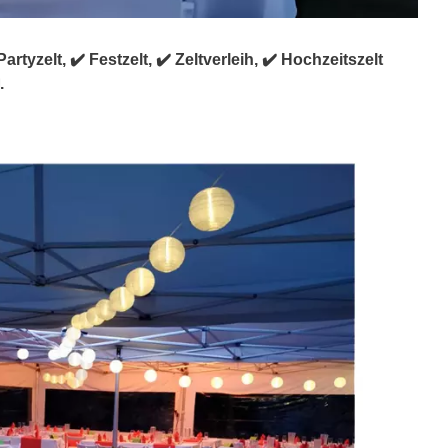
tyzelt, ✔️ Festzelt, ✔️ Zeltverleih, ✔️ Hochzeitszelt
.