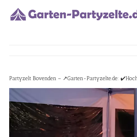
Skip
to
content
Partyzelt Bovenden – ↗️Garten-Partyzelte.de: ✔️Hochze