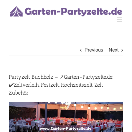
Skip
to
content
Previous
Next
Partyzelt Buchholz – ↗️Garten-Partyzelte.de:
✔️Zeltverleih, Festzelt, Hochzeitszelt, Zelt
Zubehör