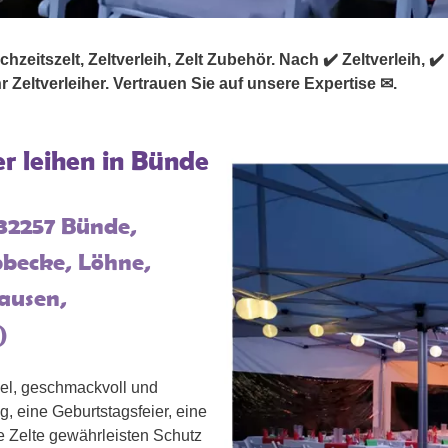
zeitszelt, Zeltverleih, Zelt Zubehör. Nach ✔️ Zeltverleih, ✔️ P
 Zeltverleiher. Vertrauen Sie auf unsere Expertise ✉.
er leihen in Bünde
 32257 Bünde,
bbecke, Löhne,
ausen,
)
bel, geschmackvoll und
, eine Geburtstagsfeier, eine
re Zelte gewährleisten Schutz