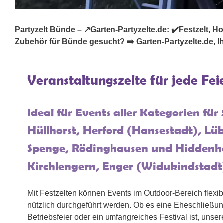
Partyzelt Bünde – ↗️Garten-Partyzelte.de: ✔️Festzelt, Hoch
Zubehör für Bünde gesucht? ➡️ Garten-Partyzelte.de, Ihr
Veranstaltungszelte für jede Fei
Ideal für Events aller Kategorien für
Hüllhorst, Herford (Hansestadt), Lü
Spenge, Rödinghausen und Hiddenh
Kirchlengern, Enger (Widukindstadt
Mit Festzelten können Events im Outdoor-Bereich flexi
nützlich durchgeführt werden. Ob es eine Eheschließung
Betriebsfeier oder ein umfangreiches Festival ist, unse