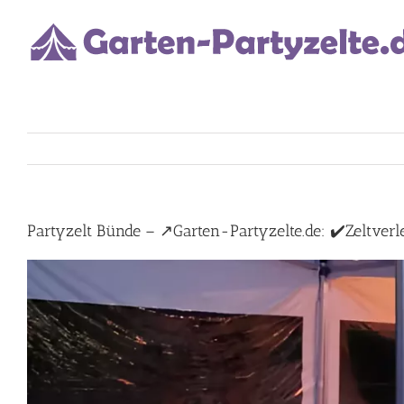
Skip
to
content
Partyzelt Bünde – ↗️Garten-Partyzelte.de: ✔️Zeltverle