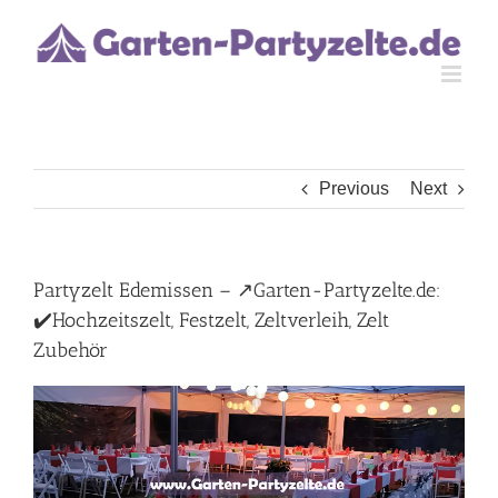
Skip
to
content
Previous
Next
Partyzelt Edemissen – ↗️Garten-Partyzelte.de:
✔️Hochzeitszelt, Festzelt, Zeltverleih, Zelt
Zubehör