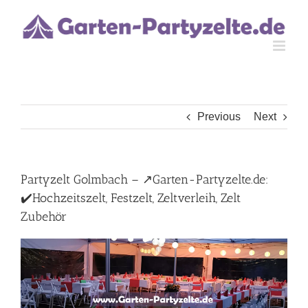
Skip
to
content
Previous
Next
Partyzelt Golmbach – ↗️Garten-Partyzelte.de:
✔️Hochzeitszelt, Festzelt, Zeltverleih, Zelt
Zubehör