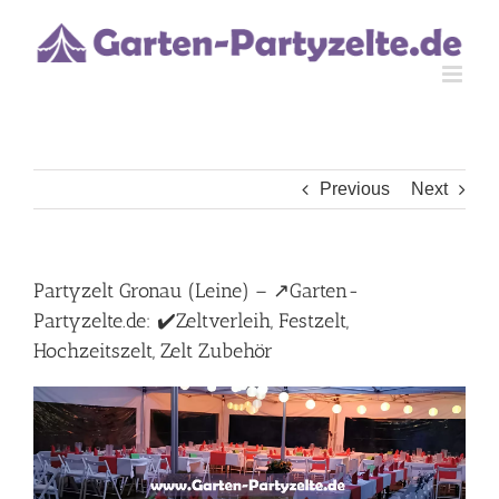
Skip
to
content
Previous
Next
Partyzelt Gronau (Leine) – ↗️Garten-
Partyzelte.de: ✔️Zeltverleih, Festzelt,
Hochzeitszelt, Zelt Zubehör