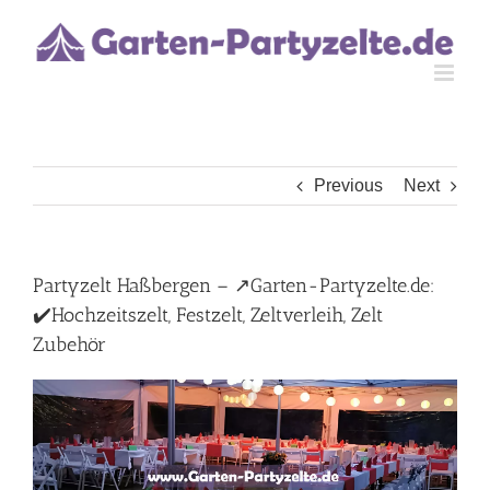
Skip
to
content
Previous
Next
Partyzelt Haßbergen – ↗️Garten-Partyzelte.de:
✔️Hochzeitszelt, Festzelt, Zeltverleih, Zelt
Zubehör