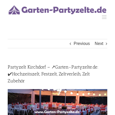
Skip
to
content
Previous
Next
Partyzelt Kirchdorf – ↗️Garten-Partyzelte.de:
✔️Hochzeitszelt, Festzelt, Zeltverleih, Zelt
Zubehör