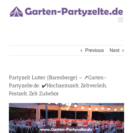
Skip
to
content
Previous
Next
Partyzelt Lutter (Barenberge) – ↗️Garten-
Partyzelte.de: ✔️Hochzeitszelt, Zeltverleih,
Festzelt, Zelt Zubehör