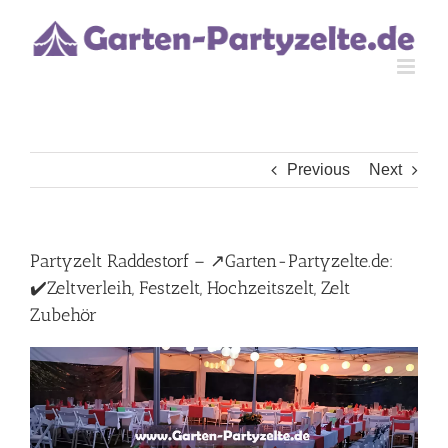
Skip
to
content
Previous
Next
Partyzelt Raddestorf – ↗️Garten-Partyzelte.de:
✔️Zeltverleih, Festzelt, Hochzeitszelt, Zelt
Zubehör