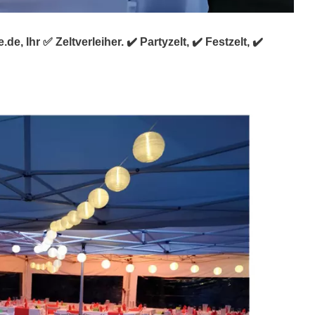
e, Ihr ✅ Zeltverleiher. ✔️ Partyzelt, ✔️ Festzelt, ✔️