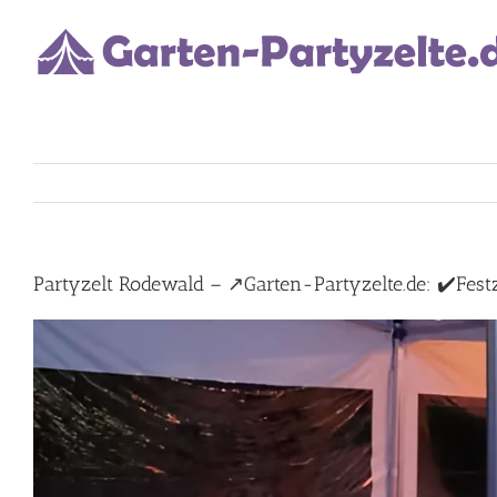
Skip
to
content
Partyzelt Rodewald – ↗️Garten-Partyzelte.de: ✔️Festze