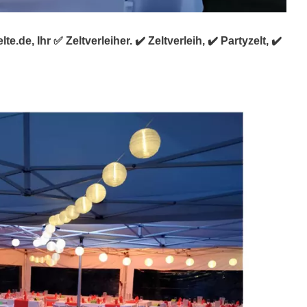
.de, Ihr ✅ Zeltverleiher. ✔️ Zeltverleih, ✔️ Partyzelt, ✔️