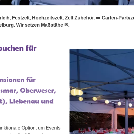
eih, Festzelt, Hochzeitszelt, Zelt Zubehör. ➡️ Garten-Partyzelte
delburg. Wir setzen Maßstäbe ✉.
buchen für
nsionen für
ismar, Oberweser,
t), Liebenau und
n
funktionale Option, um Events