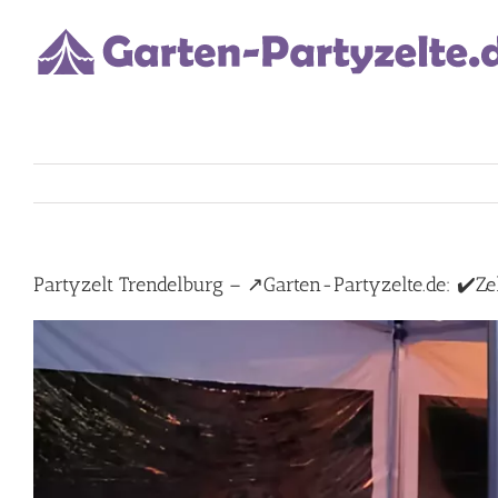
Skip
to
content
Partyzelt Trendelburg – ↗️Garten-Partyzelte.de: ✔️Zelt