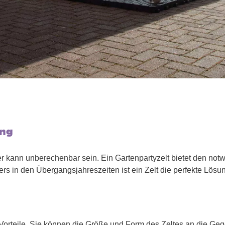
ung
er kann unberechenbar sein. Ein Gartenpartyzelt bietet den no
s in den Übergangsjahreszeiten ist ein Zelt die perfekte Lösu
ten Vorteile. Sie können die Größe und Form des Zeltes an die G