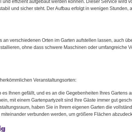
nell und effizient aufgebaut werden können. Dieser Service wi
t stabil und sicher steht. Der Aufbau erfolgt in wenigen Stunden
mlos an verschiedenen Orten im Garten aufstellen lassen, auch 
installieren, ohne dass schwere Maschinen oder umfangreiche V
u herkömmlichen Veranstaltungsorten:
wo es Ihnen gefällt, und es an die Gegebenheiten Ihres Gartens 
n, mit einem Gartenpartyzelt sind Ihre Gäste immer gut geschü
nstaltungsraum, haben Sie in Ihrem eigenen Garten die vollstän
n miteinander verbunden werden, um größere Flächen abzudec
ig