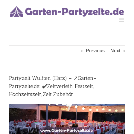
Skip
to
content
Previous
Next
Partyzelt Wulften (Harz) – ↗️Garten-
Partyzelte.de: ✔️Zeltverleih, Festzelt,
Hochzeitszelt, Zelt Zubehör