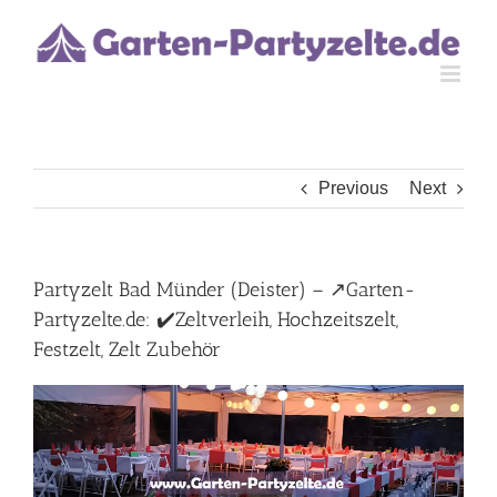
Skip
to
content
Previous
Next
Partyzelt Bad Münder (Deister) – ↗️Garten-
Partyzelte.de: ✔️Zeltverleih, Hochzeitszelt,
Festzelt, Zelt Zubehör