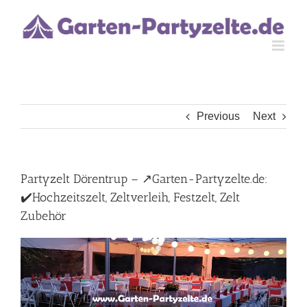
Skip
to
content
Previous
Next
Partyzelt Dörentrup – ↗️Garten-Partyzelte.de:
✔️Hochzeitszelt, Zeltverleih, Festzelt, Zelt
Zubehör