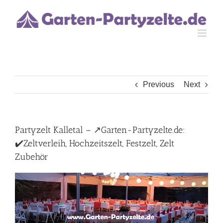
Skip
to
content
Previous
Next
Partyzelt Kalletal – ↗️Garten-Partyzelte.de:
✔️Zeltverleih, Hochzeitszelt, Festzelt, Zelt
Zubehör