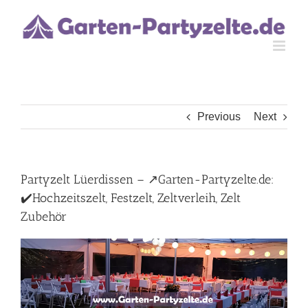
Skip
to
content
Previous
Next
Partyzelt Lüerdissen – ↗️Garten-Partyzelte.de:
✔️Hochzeitszelt, Festzelt, Zeltverleih, Zelt
Zubehör