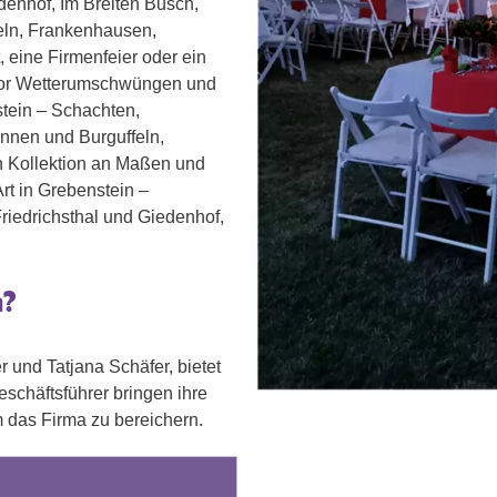
denhof, Im Breiten Busch,
ln, Frankenhausen,
, eine Firmenfeier oder ein
z vor Wetterumschwüngen und
tein – Schachten,
nnen und Burguffeln,
n Kollektion an Maßen und
Art in Grebenstein –
iedrichsthal und Giedenhof,
n?
 und Tatjana Schäfer, bietet
eschäftsführer bringen ihre
um das Firma zu bereichern.