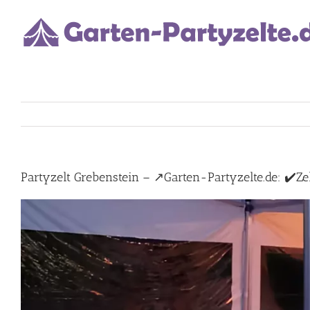
Skip
to
content
Partyzelt Grebenstein – ↗️Garten-Partyzelte.de: ✔️Zelt