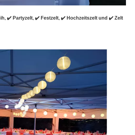
h, ✔️ Partyzelt, ✔️ Festzelt, ✔️ Hochzeitszelt und ✔️ Zelt