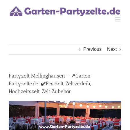
Skip
to
content
Previous
Next
Partyzelt Mellinghausen – ↗️Garten-
Partyzelte.de: ✔️Festzelt, Zeltverleih,
Hochzeitszelt, Zelt Zubehör