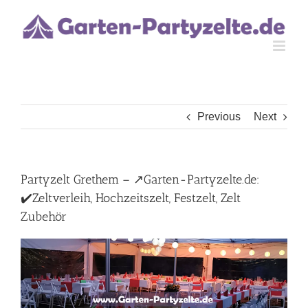
Skip
to
content
Previous
Next
Partyzelt Grethem – ↗️Garten-Partyzelte.de:
✔️Zeltverleih, Hochzeitszelt, Festzelt, Zelt
Zubehör